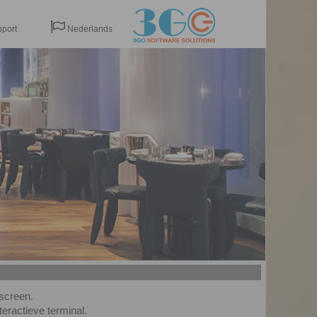

port
Nederlands
Frans
Nederlands
Engels
Duits
screen.
teractieve terminal.