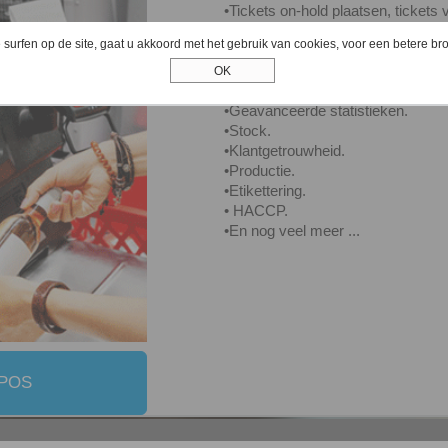
•
Tickets on-hold plaatsen, tickets 
•
Beheer van samengestelde artike
 surfen op de site, gaat u akkoord met het gebruik van cookies, voor een betere br
•
Het beveiligen van toegangsrecht
•
Afstandsbeheer, in verschillende fi
OK
•
Web Shop PrestaShop
•
Geavanceerde statistieken.
•
Stock.
•
Klantgetrouwheid.
•
Productie.
•
Etikettering.
• HACCP.
•
En nog veel meer ...
 POS