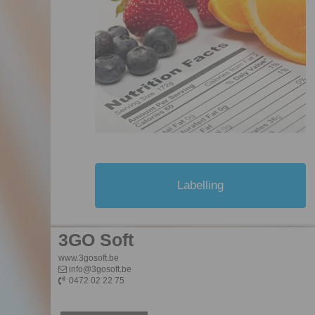
Labelling
3GO Soft
www.3gosoft.be
info@3gosoft.be

0472 02 22 75
