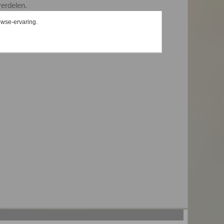
verdelen.
len.
owse-ervaring.
en op de kassa.
lialen.