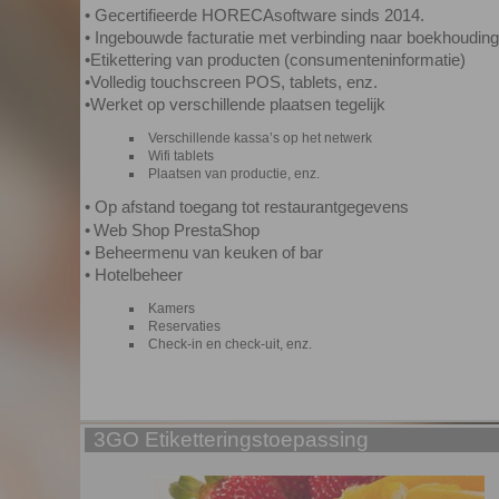
• Gecertifieerde HORECAsoftware sinds 2014.
Ingebouwde facturatie met verbinding naar boekhouding
•
•
Etikettering van producten (consumenteninformatie)
•
Volledig touchscreen POS, tablets, enz.
•
Werket op verschillende plaatsen tegelijk
Verschillende kassa’s op het netwerk
Wifi tablets
Plaatsen van productie, enz.
• Op afstand toegang tot restaurantgegevens
•
Web Shop PrestaShop
• Beheermenu van keuken of bar
• Hotelbeheer
Kamers
Reservaties
Check-in en check-uit, enz.
3GO Etiketteringstoepassing