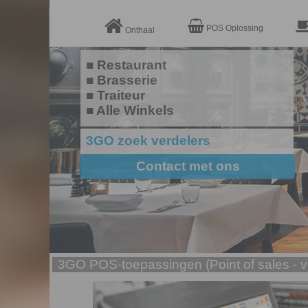


POS Oplossing
Onthaal
■ Restaurant
■ Brasserie
■ Traiteur
■ Alle Winkels
3GO zoek verdelers
Contact met ons
3GO POS-toepassingen (Point of sales - 