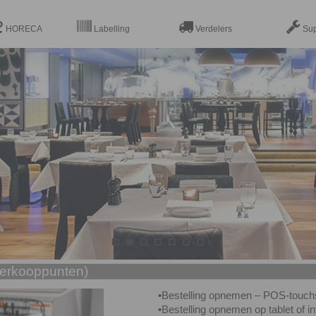




HORECA
Labelling
Verdelers
Sup
verkooppunten)
•
Bestelling opnemen – POS-touch
•
Bestelling opnemen op tablet of in